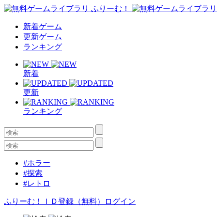
新着ゲーム
更新ゲーム
ランキング
新着
更新
ランキング
#ホラー
#探索
#レトロ
ふりーむ！ＩＤ登録（無料）
ログイン