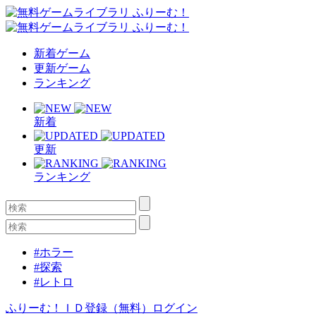
新着ゲーム
更新ゲーム
ランキング
新着
更新
ランキング
#ホラー
#探索
#レトロ
ふりーむ！ＩＤ登録（無料）
ログイン