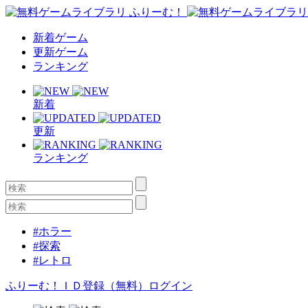
新着ゲーム
更新ゲーム
ランキング
新着
更新
ランキング
#ホラー
#探索
#レトロ
ふりーむ！ＩＤ登録（無料）
ログイン