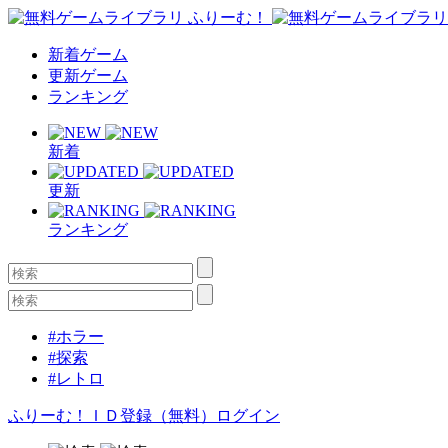
新着ゲーム
更新ゲーム
ランキング
新着
更新
ランキング
#ホラー
#探索
#レトロ
ふりーむ！ＩＤ登録（無料）
ログイン