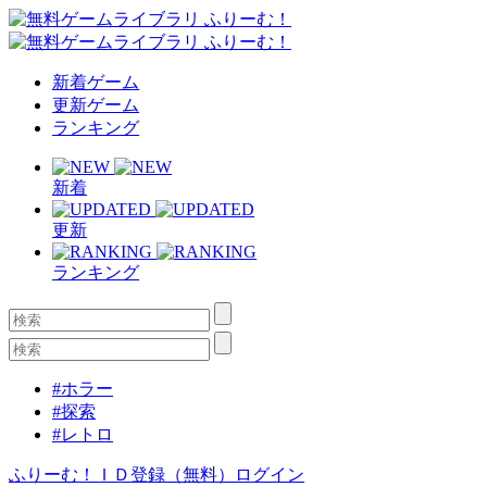
新着ゲーム
更新ゲーム
ランキング
新着
更新
ランキング
#ホラー
#探索
#レトロ
ふりーむ！ＩＤ登録（無料）
ログイン