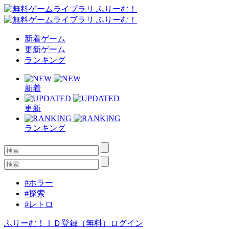
新着ゲーム
更新ゲーム
ランキング
新着
更新
ランキング
#ホラー
#探索
#レトロ
ふりーむ！ＩＤ登録（無料）
ログイン