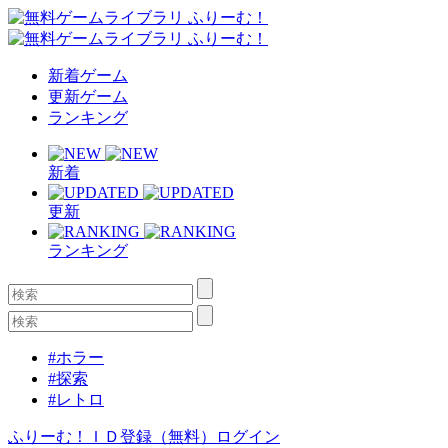
新着ゲーム
更新ゲーム
ランキング
新着
更新
ランキング
#ホラー
#探索
#レトロ
ふりーむ！ＩＤ登録（無料）
ログイン