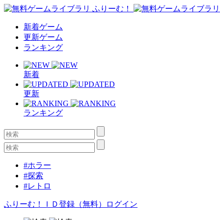
新着ゲーム
更新ゲーム
ランキング
新着
更新
ランキング
#ホラー
#探索
#レトロ
ふりーむ！ＩＤ登録（無料）
ログイン