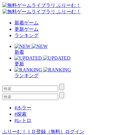
新着ゲーム
更新ゲーム
ランキング
新着
更新
ランキング
#ホラー
#探索
#レトロ
ふりーむ！ＩＤ登録（無料）
ログイン