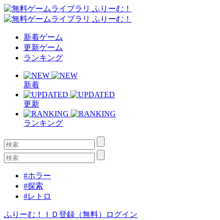
新着ゲーム
更新ゲーム
ランキング
新着
更新
ランキング
#ホラー
#探索
#レトロ
ふりーむ！ＩＤ登録（無料）
ログイン