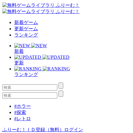
新着ゲーム
更新ゲーム
ランキング
新着
更新
ランキング
#ホラー
#探索
#レトロ
ふりーむ！ＩＤ登録（無料）
ログイン