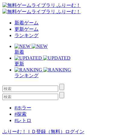
新着ゲーム
更新ゲーム
ランキング
新着
更新
ランキング
#ホラー
#探索
#レトロ
ふりーむ！ＩＤ登録（無料）
ログイン