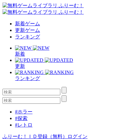
新着ゲーム
更新ゲーム
ランキング
新着
更新
ランキング
#ホラー
#探索
#レトロ
ふりーむ！ＩＤ登録（無料）
ログイン