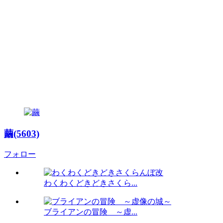
繭(5603)
フォロー
わくわくどきどきさくら...
ブライアンの冒険 ～虚...