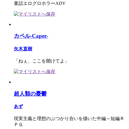
童話エログロホラーADV
カペル-Caper-
矢木直樹
「ねぇ、ここを開けてよ」
超人類の憂鬱
あず
現実主義と理想のぶつかり合いを描いた中編～短編Ｒ
ＰＧ