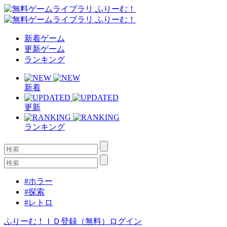
新着ゲーム
更新ゲーム
ランキング
新着
更新
ランキング
#ホラー
#探索
#レトロ
ふりーむ！ＩＤ登録（無料）
ログイン