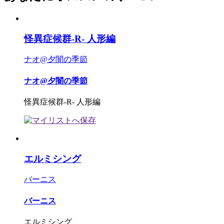
怪異症候群-R- 人形編
ナオ@夕闇の季節
ナオ@夕闇の季節
怪異症候群-R- 人形編
エルミシング
バーニス
バーニス
エルミシング