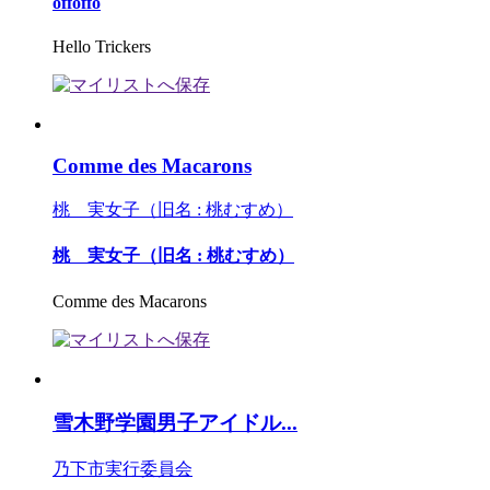
offoffo
Hello Trickers
Comme des Macarons
桃 実女子（旧名 : 桃むすめ）
桃 実女子（旧名 : 桃むすめ）
Comme des Macarons
雪木野学園男子アイドル...
乃下市実行委員会