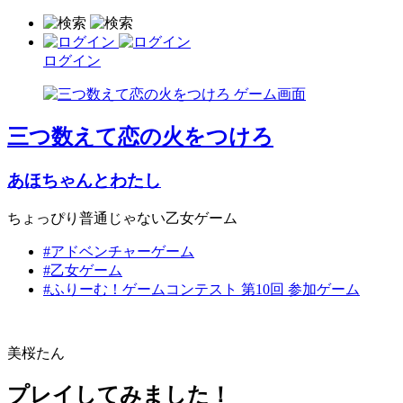
ログイン
三つ数えて恋の火をつけろ
あほちゃんとわたし
ちょっぴり普通じゃない乙女ゲーム
#アドベンチャーゲーム
#乙女ゲーム
#ふりーむ！ゲームコンテスト 第10回 参加ゲーム
美桜たん
プレイしてみました！