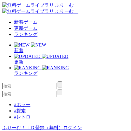
新着ゲーム
更新ゲーム
ランキング
新着
更新
ランキング
#ホラー
#探索
#レトロ
ふりーむ！ＩＤ登録（無料）
ログイン