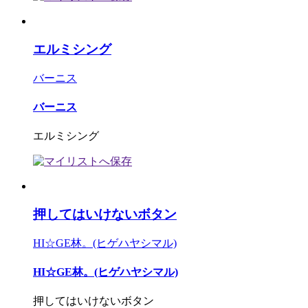
エルミシング
バーニス
バーニス
エルミシング
押してはいけないボタン
HI☆GE林。(ヒゲハヤシマル)
HI☆GE林。(ヒゲハヤシマル)
押してはいけないボタン