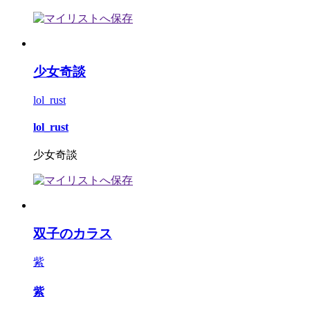
少女奇談
lol_rust
lol_rust
少女奇談
双子のカラス
紫
紫