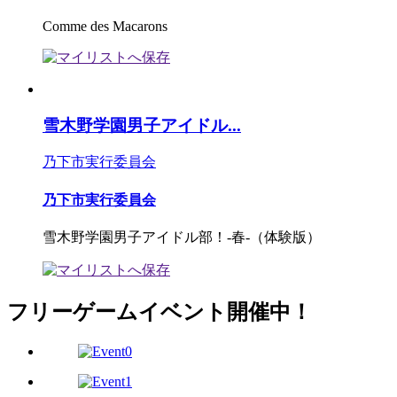
Comme des Macarons
雪木野学園男子アイドル...
乃下市実行委員会
乃下市実行委員会
雪木野学園男子アイドル部！-春-（体験版）
フリーゲームイベント開催中！