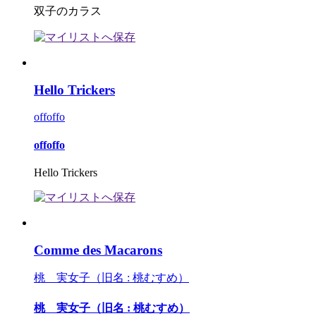
双子のカラス
Hello Trickers
offoffo
offoffo
Hello Trickers
Comme des Macarons
桃 実女子（旧名 : 桃むすめ）
桃 実女子（旧名 : 桃むすめ）