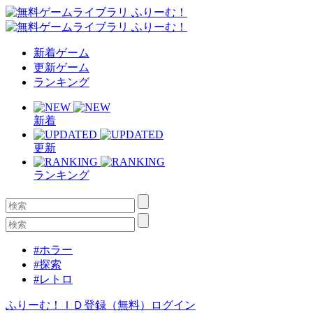
新着ゲーム
更新ゲーム
ランキング
新着
更新
ランキング
#ホラー
#探索
#レトロ
ふりーむ！ＩＤ登録（無料）
ログイン