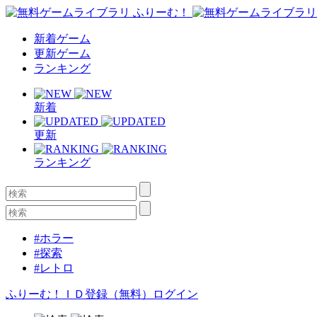
新着ゲーム
更新ゲーム
ランキング
新着
更新
ランキング
#ホラー
#探索
#レトロ
ふりーむ！ＩＤ登録（無料）
ログイン