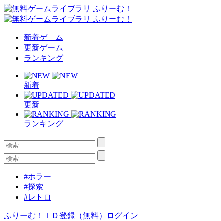
新着ゲーム
更新ゲーム
ランキング
新着
更新
ランキング
#ホラー
#探索
#レトロ
ふりーむ！ＩＤ登録（無料）
ログイン