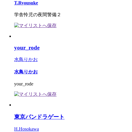
T.Ryousuke
学舎怜児の夜間警備２
your_rode
水鳥りかお
水鳥りかお
your_rode
東京パンドラゲート
H.Hosokawa