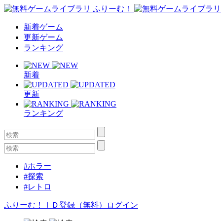
新着ゲーム
更新ゲーム
ランキング
新着
更新
ランキング
#ホラー
#探索
#レトロ
ふりーむ！ＩＤ登録（無料）
ログイン