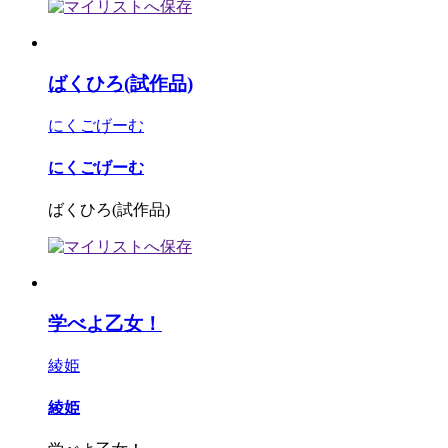
ばくひろ(試作品)
にくごげーむ
にくごげーむ
ばくひろ(試作品)
学べよ乙女！
綾姫
綾姫