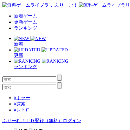
新着ゲーム
更新ゲーム
ランキング
新着
更新
ランキング
#ホラー
#探索
#レトロ
ふりーむ！ＩＤ登録（無料）
ログイン