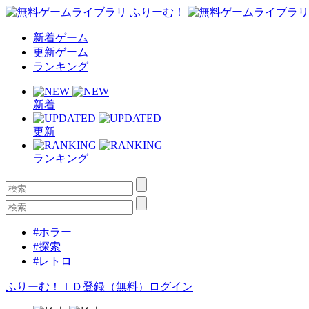
新着ゲーム
更新ゲーム
ランキング
新着
更新
ランキング
#ホラー
#探索
#レトロ
ふりーむ！ＩＤ登録（無料）
ログイン