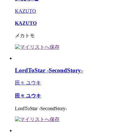
KAZUTO
KAZUTO
メカトモ
LordToStar -SecondStory-
田々 ユウキ
田々 ユウキ
LordToStar -SecondStory-