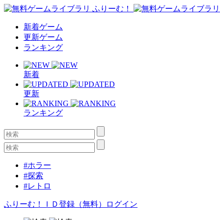
新着ゲーム
更新ゲーム
ランキング
新着
更新
ランキング
#ホラー
#探索
#レトロ
ふりーむ！ＩＤ登録（無料）
ログイン