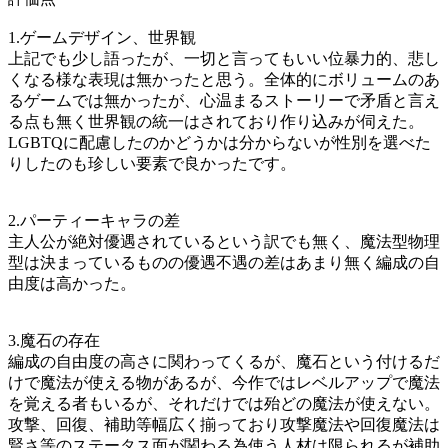
1.ゲームデザイン、世界観
上記でも少し語ったが、一切と言ってもいい位暴力的、悲し
くなる様な表現は無かったと思う。全体的にボリュームのあ
るゲームでは無かったが、心温まるストーリーで矛盾と言え
る点も無く世界観の統一はされており作り込みが伺えた。
LGBTQに配慮したのかどうかは分からないが性別を選べた
りしたのも珍しい要素で良かったです。
2.パーティーキャラの差
主人公が絶対優遇されているという訳でも無く、魔法型物理
型は決まっているものの優遇不遇の差はあまり無く編成の自
由度は高かった。
3.魔石の存在
編成の自由度の高さに関わってくるが、魔石という付けるだ
けで魔法が使える物があるが、今作ではレベルアップで魔法
を覚える者もいるが、それだけでは殆どの魔法が使えない。
攻撃、回復、補助等幅広く揃っており攻撃魔法や回復魔法は
賢さ等のステータス面が関わる為使う人材は限られるが補助