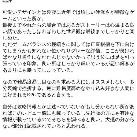
総評
可愛いデザインとは裏腹に近年では珍しい硬派さが特徴なゲ
ームといった所か。
最後までやれたらの場合ではあるがストーリーは心温まる良
い話であったしほわほわした世界観は最後までしっかりと楽
しめた。
ただゲームバランスの極端さに関しては正直親指を下に向け
てしまうかも知れない位かなりグレーな評価。ここが良けれ
ばかなり名作になれたんじゃないかって思う位には足を引っ
張っている印象。良い所はしっかり輝いているが悪い輝きが
あまりにも勝ってしまっている。
なので難易度易し目なのを求める人にはオススメしない、多
分裏編で挫折する。逆に難易度高めなやり込み好きな人間に
は好まれるRPGであると言える。
自分は攻略情報とかは述べていないがもし分からない所があ
ればこのレビュー欄にも載っているし先行版の方にも有用な
情報が載っているのでそちらを調べると良い。大抵の分から
ない部分は記載されていると思われる。