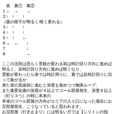
表 裏① 裏②
１← → →
２↑ ↑ ↑
（森の様子が明るく/暗く変わる）
３↑ ↑ ↑
４↑ ↑ ↑
５↑ ↑ ←
６→ ← ↓
７ ↓
８ →
ここの法則は恐らく景観が変わる前は時計回り方向に進めば
明るく、反時計回り方向に進めば暗くなり、
景観が変わったら表では時計周りに、裏では反時計回りに沿
って曲がるか
来た道の直線状に進むと深度を進めつつ無限ループ、
また森変化後の深度が４以上でゴール部屋発生、深度６以上
（灯り３つ）の時に本来の
本来のゴール部屋の方向がエリアの入り口になった場合にお
宝部屋発生、こうなっていると思われます。
お宝部屋（行き止まり）には明るい方では【シリトンの指