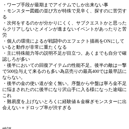
・ワープ手段が最期までアイテムでしか出来ない事
・モンスター図鑑の並び方が特殊で見辛く、探すのに苦労す
る
・次何をするのかが分かりにくく、サブクエストかと思った
らクリアしないとメインが進まないイベントがあったりと苦
労
・個人の環境によるが戦闘中のエフェクト描画をONにして
いると動作が非常に重たくなる
・主に特殊能力等の説明不足が目立つ。あくまでも自分で確
認しろが多い
・後半においての回復アイテムの性能不足。後半の敵は一撃
で500位与えて来るのも多い為店売りの最高400では最早話に
ならない。
・後半の金の使い道が全く無い。序盤から中盤は寧ろ金不足
に悩まされたのに後半になり沢山手に入る様になった途端に
これ
・難易度を上げないとろくに経験値＆金稼ぎモンスターに出
会えない＋ドロップ率が渋すぎる