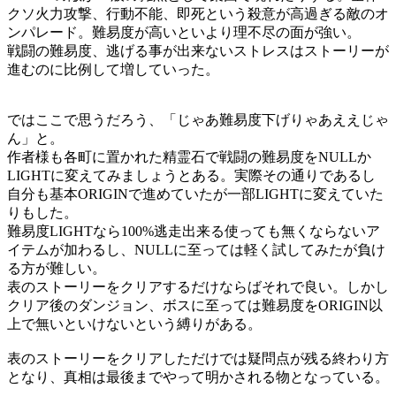
クソ火力攻撃、行動不能、即死という殺意が高過ぎる敵のオ
ンパレード。難易度が高いといより理不尽の面が強い。
戦闘の難易度、逃げる事が出来ないストレスはストーリーが
進むのに比例して増していった。
ではここで思うだろう、「じゃあ難易度下げりゃあええじゃ
ん」と。
作者様も各町に置かれた精霊石で戦闘の難易度をNULLか
LIGHTに変えてみましょうとある。実際その通りであるし
自分も基本ORIGINで進めていたが一部LIGHTに変えていた
りもした。
難易度LIGHTなら100%逃走出来る使っても無くならないア
イテムが加わるし、NULLに至っては軽く試してみたが負け
る方が難しい。
表のストーリーをクリアするだけならばそれで良い。しかし
クリア後のダンジョン、ボスに至っては難易度をORIGIN以
上で無いといけないという縛りがある。
表のストーリーをクリアしただけでは疑問点が残る終わり方
となり、真相は最後までやって明かされる物となっている。