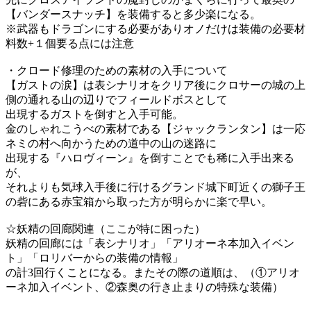
【バンダースナッチ】を装備すると多少楽になる。
※武器もドラゴンにする必要がありオノだけは装備の必要材
料数+１個要る点には注意
・クロード修理のための素材の入手について
【ガストの涙】は表シナリオをクリア後にクロサーの城の上
側の通れる山の辺りでフィールドボスとして
出現するガストを倒すと入手可能。
金のしゃれこうべの素材である【ジャックランタン】は一応
ネミの村へ向かうための道中の山の迷路に
出現する『ハロヴィーン』を倒すことでも稀に入手出来る
が、
それよりも気球入手後に行けるグランド城下町近くの獅子王
の砦にある赤宝箱から取った方が明らかに楽で早い。
☆妖精の回廊関連（ここが特に困った）
妖精の回廊には「表シナリオ」「アリオーネ本加入イベン
ト」「ロリバーからの装備の情報」
の計3回行くことになる。またその際の道順は、（①アリオ
ーネ加入イベント、②森奥の行き止まりの特殊な装備）