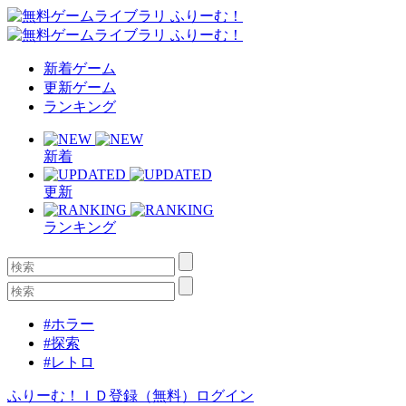
新着ゲーム
更新ゲーム
ランキング
新着
更新
ランキング
#ホラー
#探索
#レトロ
ふりーむ！ＩＤ登録（無料）
ログイン