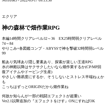
No.61685 - 2022-03-17 09:13:30
エクリア
神の森林で畑作業RPG
本編14時間クリアレベル32～36 EX25時間弱クリアレベル
74～84
やりこみ+各図鑑コンプ・ABYSSで神を撃破32時間弱レベル
99
船あり気球あり隠し要素あり、探索が楽しい王道RPG
水の神殿以降はサクサクしたいなら畑作業するか(CP/MP回
復アイテムやドーピング生産)
やさしい難易度にするか、そうしないとストレス半端ねぇか
も
こっちはずっとORIGINだから畑作業ね
何故か知らんが一部の戦闘エフェクトが超重い
Ver2.1以降追加の『エフェクトをけす』ONにすればOK