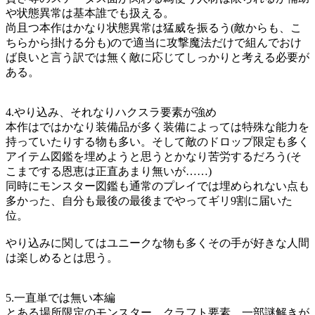
や状態異常は基本誰でも扱える。
尚且つ本作はかなり状態異常は猛威を振るう(敵からも、こ
ちらから掛ける分も)ので適当に攻撃魔法だけで組んでおけ
ば良いと言う訳では無く敵に応じてしっかりと考える必要が
ある。
4.やり込み、それなりハクスラ要素が強め
本作はではかなり装備品が多く装備によっては特殊な能力を
持っていたりする物も多い。そして敵のドロップ限定も多く
アイテム図鑑を埋めようと思うとかなり苦労するだろう(そ
こまでする恩恵は正直あまり無いが……)
同時にモンスター図鑑も通常のプレイでは埋められない点も
多かった、自分も最後の最後までやってギリ9割に届いた
位。
やり込みに関してはユニークな物も多くその手が好きな人間
は楽しめるとは思う。
5.一直単では無い本編
とある場所限定のモンスター、クラフト要素、一部謎解きが