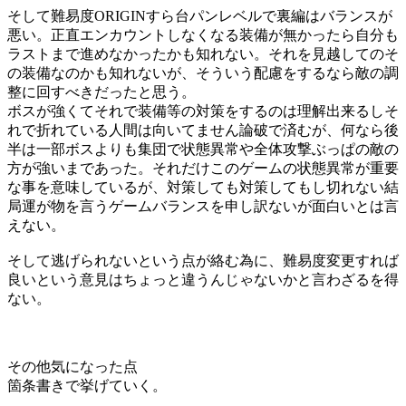
そして難易度ORIGINすら台パンレベルで裏編はバランスが
悪い。正直エンカウントしなくなる装備が無かったら自分も
ラストまで進めなかったかも知れない。それを見越してのそ
の装備なのかも知れないが、そういう配慮をするなら敵の調
整に回すべきだったと思う。
ボスが強くてそれで装備等の対策をするのは理解出来るしそ
れで折れている人間は向いてません論破で済むが、何なら後
半は一部ボスよりも集団で状態異常や全体攻撃ぶっぱの敵の
方が強いまであった。それだけこのゲームの状態異常が重要
な事を意味しているが、対策しても対策してもし切れない結
局運が物を言うゲームバランスを申し訳ないが面白いとは言
えない。
そして逃げられないという点が絡む為に、難易度変更すれば
良いという意見はちょっと違うんじゃないかと言わざるを得
ない。
その他気になった点
箇条書きで挙げていく。