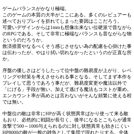
ゲームバランスがかなり極端。
このゲームの本質の大半がここにある。多くのレビュアーも
述べておりプレイを折れてしまった要因はここだろう。
可愛いデザインからは1mmも想像出来ない位硬派で昔ながら
のRPGである。そして非常に極端なバランスも昔ながらな物
というのだろうか。
救済措置やなるべくそう感じさせない為の配慮を心掛けた事
は伝わったが、やはり拭い切れなかったというのが正直な所
か。
序盤の優しさはどうしたって位中盤の難易度が上がり、レベ
リングや対策を考えさせられる事となる。そしてまず本作を
プレイして思うであろう事だが、難易度変更や魔法以外で
「にげる」手段が無い。加えて逃げる魔法もコストが重め。
エンカウント率が高めとは言わないがそんな頻繁に使える程
では無い。
中盤位の敵は非常にHPが高く状態異常ばかり使って来る敵
もおり、必然的に戦闘が長引く。後半になるとこちらが通常
攻撃で500～1000与えられるのに対し状態異常も効きにくい
HP8000の敵が一般の雑魚として集団で現れたりする。全体