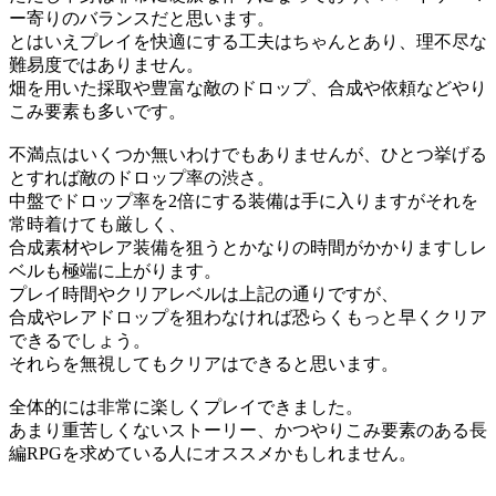
ー寄りのバランスだと思います。
とはいえプレイを快適にする工夫はちゃんとあり、理不尽な
難易度ではありません。
畑を用いた採取や豊富な敵のドロップ、合成や依頼などやり
こみ要素も多いです。
不満点はいくつか無いわけでもありませんが、ひとつ挙げる
とすれば敵のドロップ率の渋さ。
中盤でドロップ率を2倍にする装備は手に入りますがそれを
常時着けても厳しく、
合成素材やレア装備を狙うとかなりの時間がかかりますしレ
ベルも極端に上がります。
プレイ時間やクリアレベルは上記の通りですが、
合成やレアドロップを狙わなければ恐らくもっと早くクリア
できるでしょう。
それらを無視してもクリアはできると思います。
全体的には非常に楽しくプレイできました。
あまり重苦しくないストーリー、かつやりこみ要素のある長
編RPGを求めている人にオススメかもしれません。