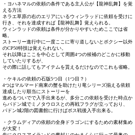
・ヨハネマルの依頼の条件である主人公が【龍神乱舞】を覚
える方法
ネラエ草原の右のエリアにいるウィンラッドに依頼を受けに
行き、それを達成すれば【龍神乱舞】覚えられる。
ウィンラッドの依頼は条件が分かりやすいためここでは省
略。
ストーリー進行中に一度ここに寄り道しないとポクシー以外
のCP50特技は覚えられない。
それ以降はここを中心として周囲4つの候補のどこかに移動
していたりするが、
その際に話してもアイテムを貰えるだけなのでこれも省略。
・ケキルの依頼の石版5つ目（1つ目？）
4つはマルマード南東の蟹を助けたり竜シリーズ揃える依頼
達成したり順当にストーリーを
進めるついでで入手出来るが、多分この依頼を受けた時点か
らパドン城でミノタウロスとの再戦フラグが立っており、
パドン城2階の図書館に行けばボス戦後入手出来る。
・クラムディアの依頼の全身ドラゴンにするための素材集め
が大変！
先にクロスアイランドの魔封じのかまくらに行って最奥の