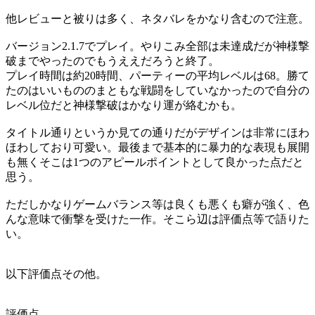
他レビューと被りは多く、ネタバレをかなり含むので注意。
バージョン2.1.7でプレイ。やりこみ全部は未達成だが神様撃
破までやったのでもうええだろうと終了。
プレイ時間は約20時間、パーティーの平均レベルは68。勝て
たのはいいもののまともな戦闘をしていなかったので自分の
レベル位だと神様撃破はかなり運が絡むかも。
タイトル通りというか見ての通りだがデザインは非常にほわ
ほわしており可愛い。最後まで基本的に暴力的な表現も展開
も無くそこは1つのアピールポイントとして良かった点だと
思う。
ただしかなりゲームバランス等は良くも悪くも癖が強く、色
んな意味で衝撃を受けた一作。そこら辺は評価点等で語りた
い。
以下評価点その他。
評価点