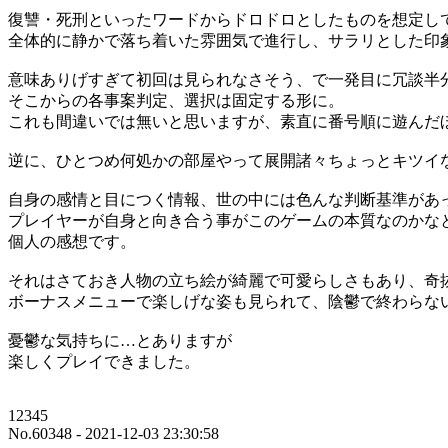
復讐・死刑といったワードからドロドロとしたものを想定し
全体的に静かで落ち着いた雰囲気で進行し、サラリとした印
意味ありげすぎて初回は見られなさそう、で一発目に冗談半
そこからの各事案判定、選択は固定する形に。
これも間違いでは無いと思いますが、素直に番号順に遊んだ
逆に、ひとつめ何処かの部屋やって展開諸々ちょっとキツイ
自身の感情と目につく情報、世の中には色んな判断基準があ
プレイヤーが自身と向き合う事がこのゲームの本質なのかな
個人の感想です。
それはさておき人物の立ち絵が綺麗で可愛らしさもあり、奇
ボーナスメニューで楽しげな姿も見られて、陰鬱で終わらな
憂鬱な気持ちに…とありますが
楽しくプレイできました。
12345
No.60348 - 2021-12-03 23:30:58