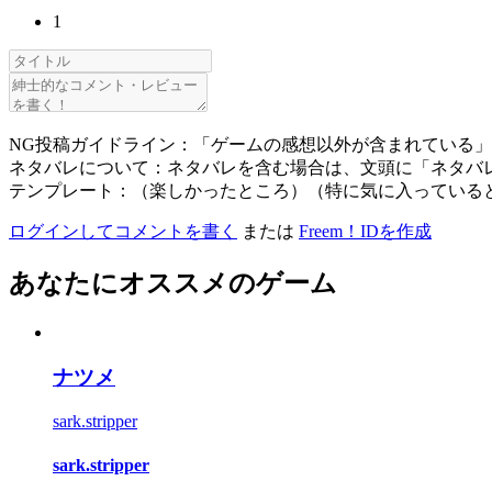
1
NG投稿ガイドライン：「ゲームの感想以外が含まれている
ネタバレについて：ネタバレを含む場合は、文頭に「ネタバ
テンプレート：（楽しかったところ）（特に気に入っている
ログインしてコメントを書く
または
Freem！IDを作成
あなたにオススメのゲーム
ナツメ
sark.stripper
sark.stripper