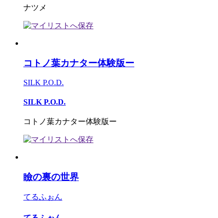
ナツメ
コトノ葉カナター体験版ー
SILK P.O.D.
SILK P.O.D.
コトノ葉カナター体験版ー
瞼の裏の世界
てるふぉん
てるふぉん