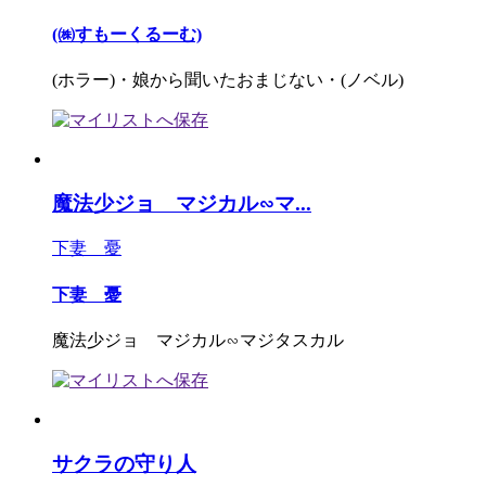
(㈱すもーくるーむ)
(ホラー)・娘から聞いたおまじない・(ノベル)
魔法少ジョ マジカル∽マ...
下妻 憂
下妻 憂
魔法少ジョ マジカル∽マジタスカル
サクラの守り人