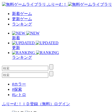
新着ゲーム
更新ゲーム
ランキング
新着
更新
ランキング
#ホラー
#探索
#レトロ
ふりーむ！ＩＤ登録（無料）
ログイン