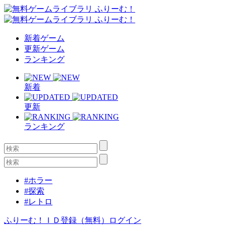
新着ゲーム
更新ゲーム
ランキング
新着
更新
ランキング
#ホラー
#探索
#レトロ
ふりーむ！ＩＤ登録（無料）
ログイン