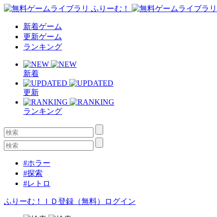
新着ゲーム
更新ゲーム
ランキング
新着
更新
ランキング
#ホラー
#探索
#レトロ
ふりーむ！ＩＤ登録（無料）
ログイン