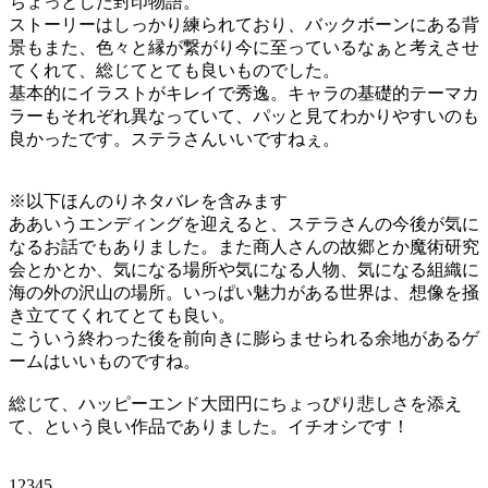
ちょっとした封印物語。
ストーリーはしっかり練られており、バックボーンにある背
景もまた、色々と縁が繋がり今に至っているなぁと考えさせ
てくれて、総じてとても良いものでした。
基本的にイラストがキレイで秀逸。キャラの基礎的テーマカ
ラーもそれぞれ異なっていて、パッと見てわかりやすいのも
良かったです。ステラさんいいですねぇ。
※以下ほんのりネタバレを含みます
ああいうエンディングを迎えると、ステラさんの今後が気に
なるお話でもありました。また商人さんの故郷とか魔術研究
会とかとか、気になる場所や気になる人物、気になる組織に
海の外の沢山の場所。いっぱい魅力がある世界は、想像を掻
き立ててくれてとても良い。
こういう終わった後を前向きに膨らませられる余地があるゲ
ームはいいものですね。
総じて、ハッピーエンド大団円にちょっぴり悲しさを添え
て、という良い作品でありました。イチオシです！
12345