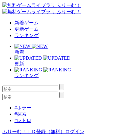
新着ゲーム
更新ゲーム
ランキング
新着
更新
ランキング
#ホラー
#探索
#レトロ
ふりーむ！ＩＤ登録（無料）
ログイン