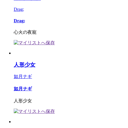
Drag;
Drag;
心火の夜寵
人形少女
如月ナギ
如月ナギ
人形少女