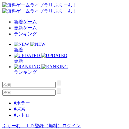
新着ゲーム
更新ゲーム
ランキング
新着
更新
ランキング
#ホラー
#探索
#レトロ
ふりーむ！ＩＤ登録（無料）
ログイン