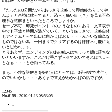
のは厳しい謎解きゲームって感じですな。
「たったの3分間だからあっさり攻略して即効終わらしてや
んよ」と余裕に耽ってると、恐らく痛い目（？）を見る不条
理系な謎解きといったところでしょうか。
セーブ不可、即死ポイント（のようなもの）あり、文章表示
中でも平然と時間が過ぎていく、という厳しさで、攻略自体
もアイテムとって出口に向かえばおｋ・・・みたいな簡単な
ものではない為、一回きりでクリアするのはほぼ不可能に近
いと思われます。
とりあえず、エンディングのあの結末はちょっと腑に落ちな
いといいますか、これだけ手こずらせておいてそれはちょっ
となぁ・・・と愚痴ってみる。
まぁ、小粒な謎解きを好む人にとっては、3分程度で片付く
のでいいかも・・・あくまで答えがわかればの話ですが。
12345
No.6159 - 2010-01-13 08:53:05
1