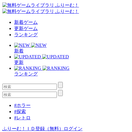
新着ゲーム
更新ゲーム
ランキング
新着
更新
ランキング
#ホラー
#探索
#レトロ
ふりーむ！ＩＤ登録（無料）
ログイン