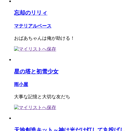
忘却のリリィ
マテリアルベース
おばあちゃんは俺が助ける！
星の塔と初雪少女
雨小屋
大事な記憶と大切な友だち
天地創造キット～神は光だけ灯して丸投げし