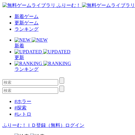
新着ゲーム
更新ゲーム
ランキング
新着
更新
ランキング
#ホラー
#探索
#レトロ
ふりーむ！ＩＤ登録（無料）
ログイン