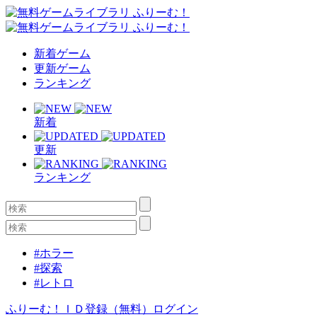
新着ゲーム
更新ゲーム
ランキング
新着
更新
ランキング
#ホラー
#探索
#レトロ
ふりーむ！ＩＤ登録（無料）
ログイン