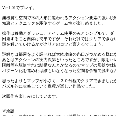
Ver.1.01でプレイ。
無機質な空間で木の人形に追われるアクション要素の強い脱
知恵とテクニックを駆使するゲーム性が楽しめました。
操作は移動とダッシュ、アイテム使用のみとシンプルで、ダ
回避すること自体は簡単ですが、それだけではクリアできな
謎を解いていけるかがクリアのコツと言えるでしょう。
謎解きは部屋をよく調べれば大体攻略の糸口がつかめる様に
あとはアクションの実力次第といったところですが、敵を止
隔離等を駆使すれば結構なんとかなるのでマップの形状や仕
パターン化を進めれば誰もいなくなった空間を余裕で脱出な
思ったよりもマップが小さく、３０分程でクリアできました
パズル的に攻略していく過程が楽しい作品でした。
次回作も楽しみにしています。
※余談