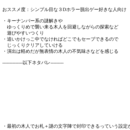
おススメ度：シンプル目な３Dホラー脱出ゲー好きな人向け
・キーナンバー系の謎解きや
ゆっくりめで襲い来る木人を回避しながらの探索など
遊びやすいつくり
・追いかけっこ中でなければどこでもセーブできるので
じっくりクリアしていける
・演出は軽めだが無表情の木人の不気味さなどを感じる
--------------以下ネタバレ---------
・最初の木人でお札＋謎の文字陣で封印できるっていう設定