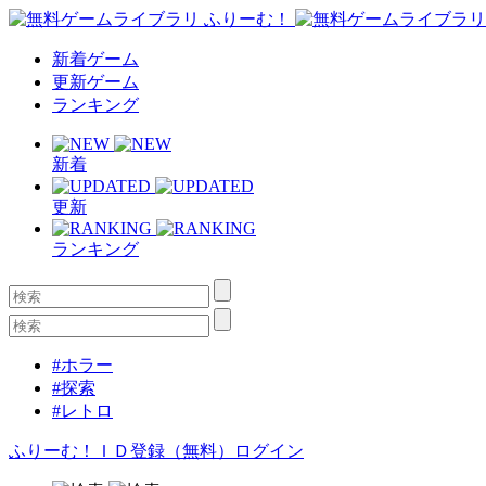
新着ゲーム
更新ゲーム
ランキング
新着
更新
ランキング
#ホラー
#探索
#レトロ
ふりーむ！ＩＤ登録（無料）
ログイン