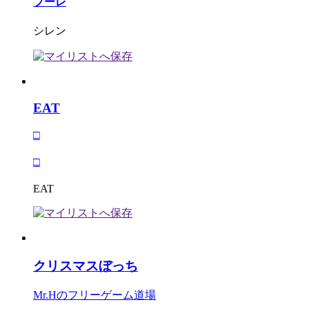
プーレ
シレン
EAT
□
□
EAT
クリスマスぼっち
Mr.Hのフリーゲーム道場