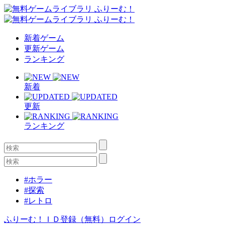
新着ゲーム
更新ゲーム
ランキング
新着
更新
ランキング
#ホラー
#探索
#レトロ
ふりーむ！ＩＤ登録（無料）
ログイン