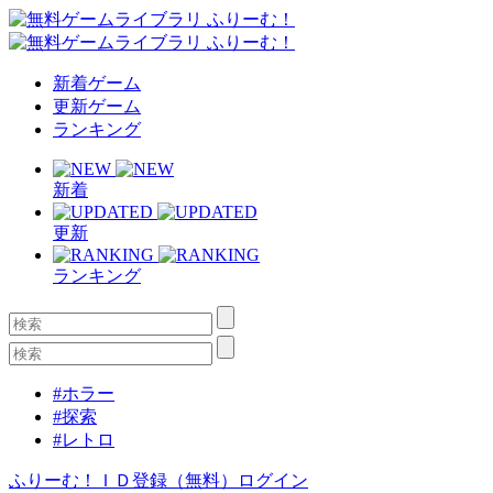
新着ゲーム
更新ゲーム
ランキング
新着
更新
ランキング
#ホラー
#探索
#レトロ
ふりーむ！ＩＤ登録（無料）
ログイン