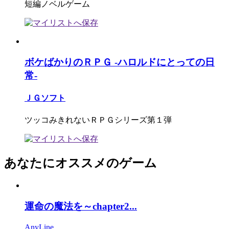
短編ノベルゲーム
ボケばかりのＲＰＧ -ハロルドにとっての日
常-
ＪＧソフト
ツッコみきれないＲＰＧシリーズ第１弾
あなたにオススメのゲーム
運命の魔法を～chapter2...
AnyLine