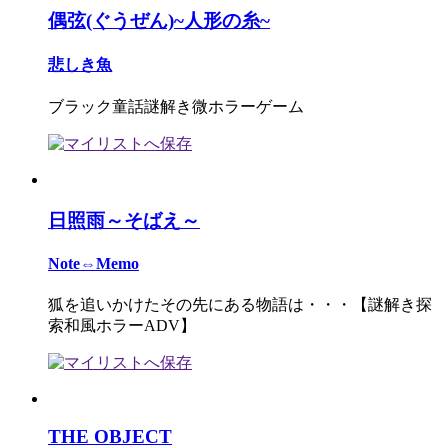
偶弦(ぐうぜん)~人形の糸~
悲しき魚
ブラック童話謎解き微ホラーゲーム
日照雨～そばえ～
Note⇔Memo
狐を追いかけたその先にある物語は・・・【謎解き探
索和風ホラーADV】
THE OBJECT