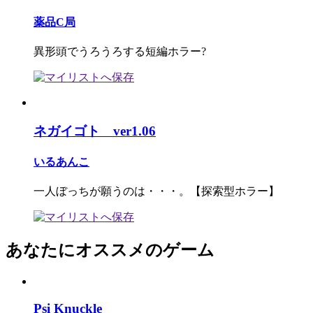
薬品C局
異形頭でうろうろする短編ホラー?
ネガイゴト ver1.06
いるあんこ
一人ぼっちが願うのは・・・。【探索型ホラー】
あなたにオススメのゲーム
Psi Knuckle