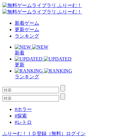
新着ゲーム
更新ゲーム
ランキング
新着
更新
ランキング
#ホラー
#探索
#レトロ
ふりーむ！ＩＤ登録（無料）
ログイン