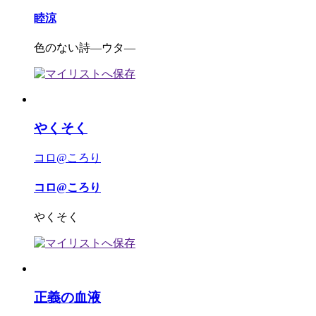
睦涼
色のない詩―ウタ―
やくそく
コロ@ころり
コロ@ころり
やくそく
正義の血液