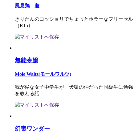
風見鶏 遊
きりたんのコッショリでちょっとホラーなフリーセル
（R15）
無能令嬢
Mole Waltz(モールワルツ)
我が侭な女子中学生が、犬猿の仲だった同級生に勉強
を教わる話
幻喪ワンダー