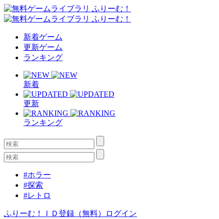
新着ゲーム
更新ゲーム
ランキング
新着
更新
ランキング
#ホラー
#探索
#レトロ
ふりーむ！ＩＤ登録（無料）
ログイン