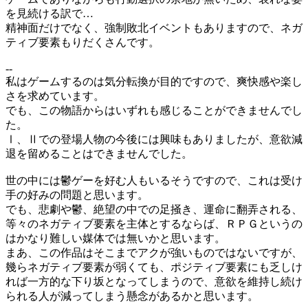
を見続ける訳で…
精神面だけでなく、強制敗北イベントもありますので、ネガ
ティブ要素もりだくさんです。
--
私はゲームするのは気分転換が目的ですので、爽快感や楽し
さを求めています。
でも、この物語からはいずれも感じることができませんでし
た。
Ⅰ、Ⅱでの登場人物の今後には興味もありましたが、意欲減
退を留めることはできませんでした。
世の中には鬱ゲーを好む人もいるそうですので、これは受け
手の好みの問題と思います。
でも、悲劇や鬱、絶望の中での足掻き、運命に翻弄される、
等々のネガティブ要素を主体とするならば、ＲＰＧというの
はかなり難しい媒体では無いかと思います。
まあ、この作品はそこまでアクが強いものではないですが、
幾らネガティブ要素が弱くても、ポジティブ要素にも乏しけ
れば一方的な下り坂となってしまうので、意欲を維持し続け
られる人が減ってしまう懸念があるかと思います。