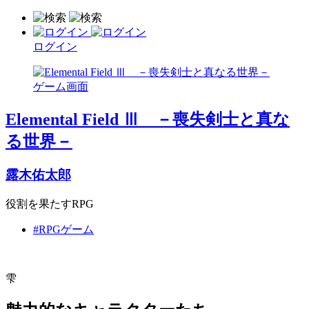
ログイン
Elemental Field Ⅲ －喪失剣士と真な
る世界－
露木佑太郎
役割を果たすRPG
#RPGゲーム
雫