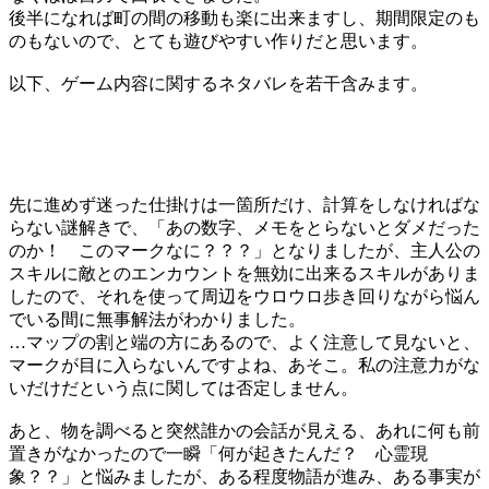
後半になれば町の間の移動も楽に出来ますし、期間限定のも
のもないので、とても遊びやすい作りだと思います。
以下、ゲーム内容に関するネタバレを若干含みます。
先に進めず迷った仕掛けは一箇所だけ、計算をしなければな
らない謎解きで、「あの数字、メモをとらないとダメだった
のか！ このマークなに？？？」となりましたが、主人公の
スキルに敵とのエンカウントを無効に出来るスキルがありま
したので、それを使って周辺をウロウロ歩き回りながら悩ん
でいる間に無事解法がわかりました。
…マップの割と端の方にあるので、よく注意して見ないと、
マークが目に入らないんですよね、あそこ。私の注意力がな
いだけだという点に関しては否定しません。
あと、物を調べると突然誰かの会話が見える、あれに何も前
置きがなかったので一瞬「何が起きたんだ？ 心霊現
象？？」と悩みましたが、ある程度物語が進み、ある事実が