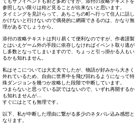
てもサブイベントも割と多めですが、添付の攻略テキストを
参照しない限りは殆ど見ることが出来ないと思います。
タイミングを見計らって、あちこちの町へ行って住人に話し
かけないと行けないので偶発的に網羅できるのは、かなり無
理があるでしょうから。
添付の攻略テキストは判り易くて便利なのですが、作者謹製
とはいえゲーム外の手段に依存しなければイベント取り逃が
し多数となってしまいますので、ちょっと引っ掛かる人もい
るかも知れません。
私はそこについては大丈夫でしたが、物語が好みから大きく
外れているため、自由に世界中を飛び回れるようになって特
殊ダンジョンを幾つか攻略した段階で中断しています。
つまらないと思っている訳ではないので、いずれ再開するか
も知れませんが…
すぐにはとても無理です。
以下、私が中断した理由に繋がる多少のネタバレ込み感想と
なります。