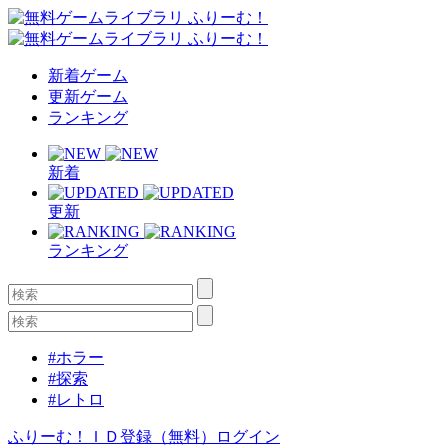
新着ゲーム
更新ゲーム
ランキング
新着
更新
ランキング
#ホラー
#探索
#レトロ
ふりーむ！ＩＤ登録（無料）
ログイン