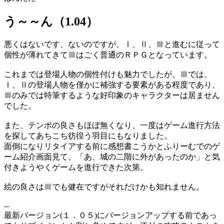
う～～ん（1.04）
悪くはないです、ないのですが、Ⅰ、Ⅱ、Ⅲと進むに従って
個性が薄れてきてⅢはごく普通のＲＰＧとなっています。
これまでは登場人物の個性付けも魅力でしたが、Ⅲでは、
Ⅰ、Ⅱの登場人物を僅かに補強する要素がある程度であり、
Ⅲのみでは特筆するような好印象のキャラクターは居ません
でした。
また、テンポの良さもほぼ無くなり、一度はゲーム進行方法
を探してあちこち彷徨う羽目にもなりました。
面倒になりリタイアする前に感想書こうかとふりーむでのゲ
ーム紹介画面見て、「あ、城の二階に外があったのか」と気
付きようやくゲームを進行できた次第。
絵の良さはⅢでも健在ですがそれだけかも知れません。
--
最新バージョン(１．０５)にバージョンアップする前であっ