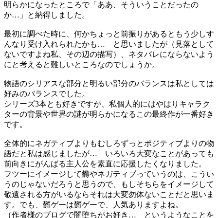
明らかになったところで「ああ、そういうことだったの
か…」と納得しました。
最初に調べた時に、何かちょっと前振りがあるともう少しす
んなり受け入れられたかも… と思いましたが（見落として
ないですよね私、その辺の描写）、ネタバレにならないよう
にと考えると難しいところなのでしょうか。
物語のシリアスな部分と明るい部分のバランスは私としては
好みのバランスでした。
シリーズ3本とも好きですが、私個人的にはやはりキャラク
ターの背景や世界の謎が明らかになるこの最終作が一番好き
です。
全体的にネガティブよりもむしろずっとポジティブよりの物
語だと私は感じましたが… いろいろ大変なことがあっても
前向きにがんばる主人公を素直に応援したくなりました。
フツーにイメージして欝やネガティブっていうのは、こうい
うのじゃないだろうと思うので、もしそちらをイメージして
敬遠される方がいるならそれは大変勿体ないことだと思いま
す。でも、欝ゲーは欝ゲーで、人気ありますよね。
（作者様のブログで闇堕ちがお好き… というようなことを