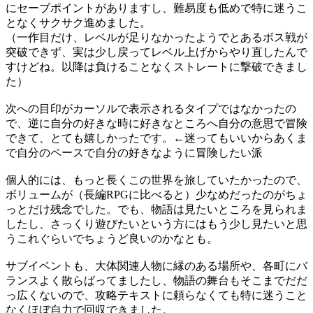
にセーブポイントがありますし、難易度も低めで特に迷うこ
となくサクサク進めました。
（一作目だけ、レベルが足りなかったようでとあるボス戦が
突破できず、実は少し戻ってレベル上げからやり直したんで
すけどね。以降は負けることなくストレートに撃破できまし
た）
次への目印がカーソルで表示されるタイプではなかったの
で、逆に自分の好きな時に好きなところへ自分の意思で冒険
できて、とても嬉しかったです。←迷ってもいいからあくま
で自分のペースで自分の好きなように冒険したい派
個人的には、もっと長くこの世界を旅していたかったので、
ボリュームが（長編RPGに比べると）少なめだったのがちょ
っとだけ残念でした。でも、物語は見たいところを見られま
したし、さっくり遊びたいという方にはもう少し見たいと思
うこれぐらいでちょうど良いのかなとも。
サブイベントも、大体関連人物に縁のある場所や、各町にバ
ランスよく散らばってましたし、物語の舞台もそこまでだだ
っ広くないので、攻略テキストに頼らなくても特に迷うこと
なくほぼ自力で回収できました。