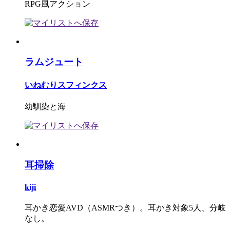
RPG風アクション
ラムジュート
いねむりスフィンクス
幼馴染と海
耳掃除
kiji
耳かき恋愛AVD（ASMRつき）。耳かき対象5人、分岐
なし。