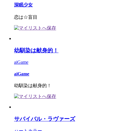
深眠少女
恋は☆盲目
幼馴染は献身的！
aiGame
aiGame
幼馴染は献身的！
サバイバル・ラヴァーズ
ハートカラー