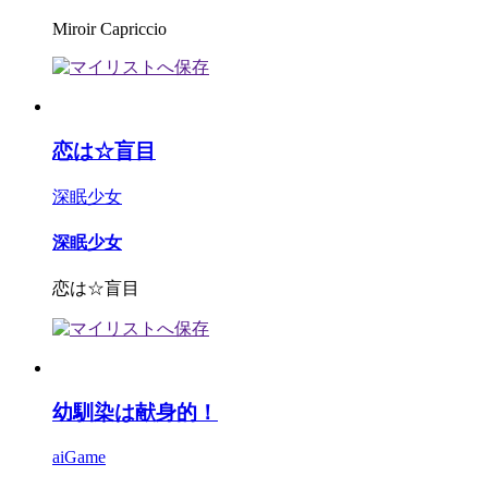
Miroir Capriccio
恋は☆盲目
深眠少女
深眠少女
恋は☆盲目
幼馴染は献身的！
aiGame