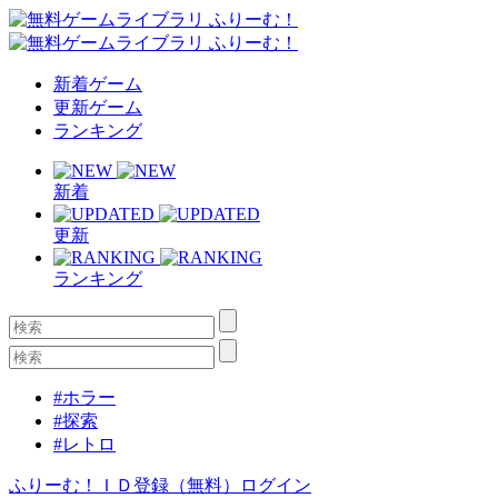
新着ゲーム
更新ゲーム
ランキング
新着
更新
ランキング
#ホラー
#探索
#レトロ
ふりーむ！ＩＤ登録（無料）
ログイン