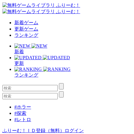
新着ゲーム
更新ゲーム
ランキング
新着
更新
ランキング
#ホラー
#探索
#レトロ
ふりーむ！ＩＤ登録（無料）
ログイン