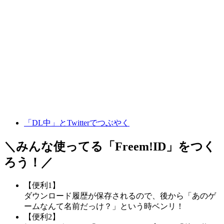
「DL中」とTwitterでつぶやく
＼みんな使ってる「
Freem!ID
」をつく
ろう！／
【便利1】
ダウンロード履歴が保存されるので、後から「あのゲ
ームなんて名前だっけ？」という時ベンリ！
【便利2】