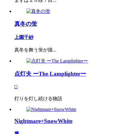
まずは２０段！目...
真冬の蛍
上園千紗
真冬を舞う蛍が描...
点灯夫 ーThe Lamplighterー
□
灯りを灯し続ける物語
Nightmare+SnowWhite
爽