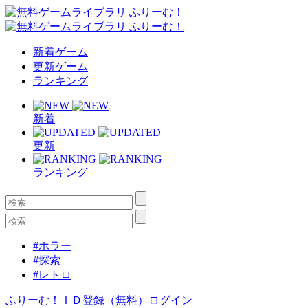
新着ゲーム
更新ゲーム
ランキング
新着
更新
ランキング
#ホラー
#探索
#レトロ
ふりーむ！ＩＤ登録（無料）
ログイン