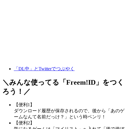
「DL中」とTwitterでつぶやく
＼みんな使ってる「
Freem!ID
」をつく
ろう！／
【便利1】
ダウンロード履歴が保存されるので、後から「あのゲ
ームなんて名前だっけ？」という時ベンリ！
【便利2】
気になるゲームは「マイリスト」へ入れて「後で遊ぼ