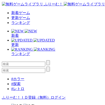
新着ゲーム
更新ゲーム
ランキング
新着
更新
ランキング
#ホラー
#探索
#レトロ
ふりーむ！ＩＤ登録（無料）
ログイン