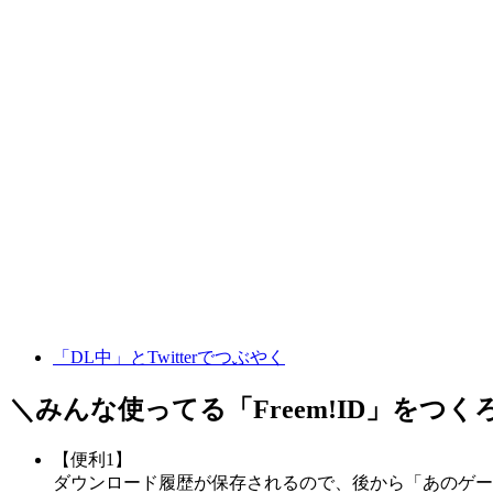
「DL中」とTwitterでつぶやく
＼みんな使ってる「
Freem!ID
」をつく
【便利1】
ダウンロード履歴が保存されるので、後から「あのゲー