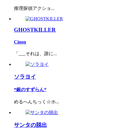
推理探偵アクショ...
GHOSTKILLER
Cinon
「___それは、誰に...
ソラヨイ
*銀のすずらん*
めるへんちっく☆ホ...
サンタの脱出