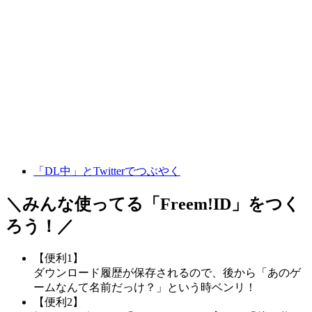
「DL中」とTwitterでつぶやく
＼みんな使ってる「
Freem!ID
」をつく
ろう！／
【便利1】
ダウンロード履歴が保存されるので、後から「あのゲ
ームなんて名前だっけ？」という時ベンリ！
【便利2】