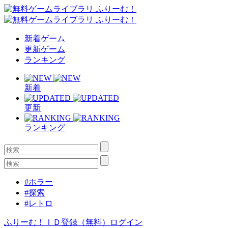
新着ゲーム
更新ゲーム
ランキング
新着
更新
ランキング
#ホラー
#探索
#レトロ
ふりーむ！ＩＤ登録（無料）
ログイン