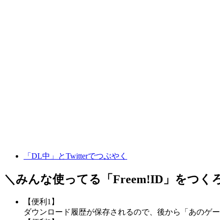
「DL中」とTwitterでつぶやく
＼みんな使ってる「
Freem!ID
」をつく
【便利1】
ダウンロード履歴が保存されるので、後から「あのゲー