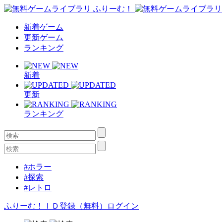
新着ゲーム
更新ゲーム
ランキング
新着
更新
ランキング
#ホラー
#探索
#レトロ
ふりーむ！ＩＤ登録（無料）
ログイン