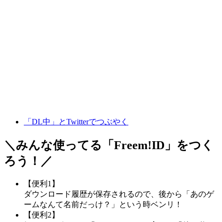
「DL中」とTwitterでつぶやく
＼みんな使ってる「
Freem!ID
」をつく
ろう！／
【便利1】
ダウンロード履歴が保存されるので、後から「あのゲ
ームなんて名前だっけ？」という時ベンリ！
【便利2】