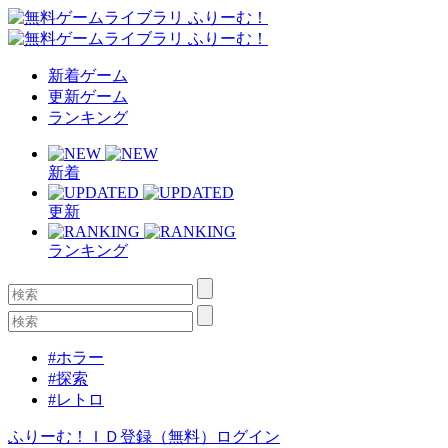
新着ゲーム
更新ゲーム
ランキング
新着
更新
ランキング
#ホラー
#探索
#レトロ
ふりーむ！ＩＤ登録（無料）
ログイン