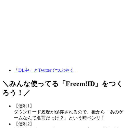
「DL中」とTwitterでつぶやく
＼みんな使ってる「
Freem!ID
」をつく
ろう！／
【便利1】
ダウンロード履歴が保存されるので、後から「あのゲ
ームなんて名前だっけ？」という時ベンリ！
【便利2】