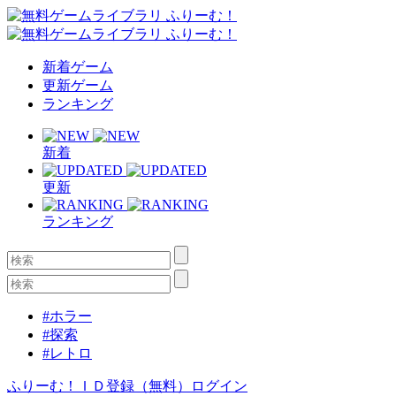
新着ゲーム
更新ゲーム
ランキング
新着
更新
ランキング
#ホラー
#探索
#レトロ
ふりーむ！ＩＤ登録（無料）
ログイン