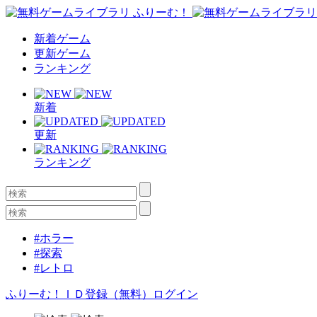
新着ゲーム
更新ゲーム
ランキング
新着
更新
ランキング
#ホラー
#探索
#レトロ
ふりーむ！ＩＤ登録（無料）
ログイン