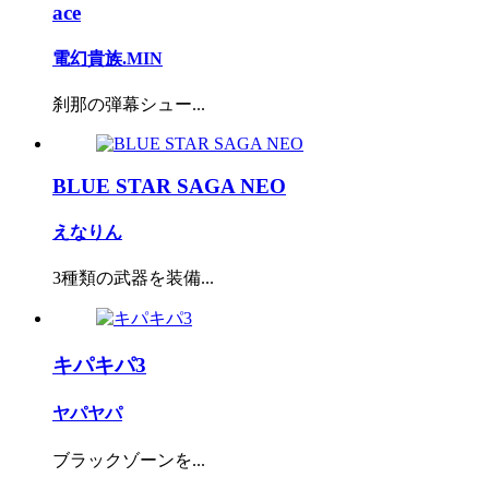
ace
電幻貴族.MIN
刹那の弾幕シュー...
BLUE STAR SAGA NEO
えなりん
3種類の武器を装備...
キパキパ3
ヤパヤパ
ブラックゾーンを...