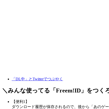
「DL中」とTwitterでつぶやく
＼みんな使ってる「
Freem!ID
」をつく
【便利1】
ダウンロード履歴が保存されるので、後から「あのゲー