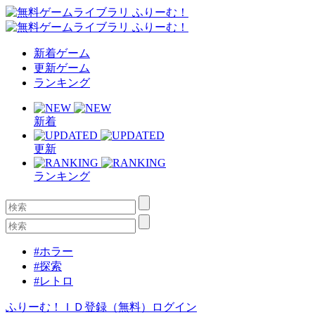
新着ゲーム
更新ゲーム
ランキング
新着
更新
ランキング
#ホラー
#探索
#レトロ
ふりーむ！ＩＤ登録（無料）
ログイン