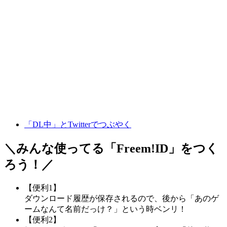
「DL中」とTwitterでつぶやく
＼みんな使ってる「
Freem!ID
」をつく
ろう！／
【便利1】
ダウンロード履歴が保存されるので、後から「あのゲ
ームなんて名前だっけ？」という時ベンリ！
【便利2】