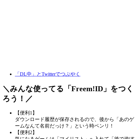
「DL中」とTwitterでつぶやく
＼みんな使ってる「
Freem!ID
」をつく
ろう！／
【便利1】
ダウンロード履歴が保存されるので、後から「あのゲ
ームなんて名前だっけ？」という時ベンリ！
【便利2】
気になるゲームは「マイリスト」へ入れて「後で遊ぼ