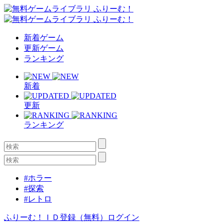
新着ゲーム
更新ゲーム
ランキング
新着
更新
ランキング
#ホラー
#探索
#レトロ
ふりーむ！ＩＤ登録（無料）
ログイン