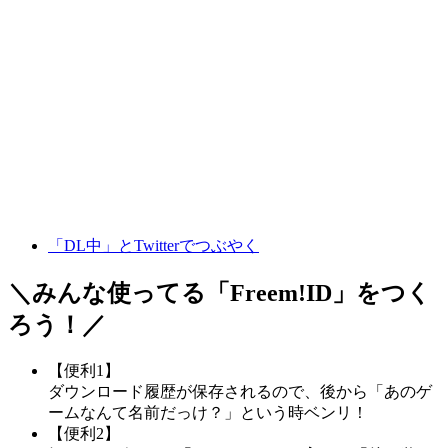
「DL中」とTwitterでつぶやく
＼みんな使ってる「
Freem!ID
」をつく
ろう！／
【便利1】
ダウンロード履歴が保存されるので、後から「あのゲ
ームなんて名前だっけ？」という時ベンリ！
【便利2】