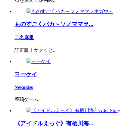
石を選んで即召喚...
ものすごくバカ～ソノママヲ...
二名麻里
訂正版！サクッと...
ヨーケイ
Nekokiss
養鶏ゲーム
《アイドルえっぐ》有栖川海...