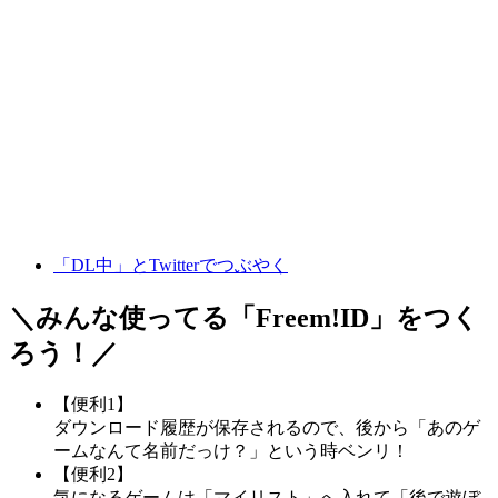
「DL中」とTwitterでつぶやく
＼みんな使ってる「
Freem!ID
」をつく
ろう！／
【便利1】
ダウンロード履歴が保存されるので、後から「あのゲ
ームなんて名前だっけ？」という時ベンリ！
【便利2】
気になるゲームは「マイリスト」へ入れて「後で遊ぼ