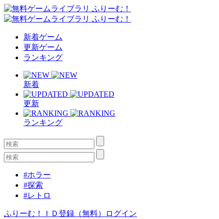
新着ゲーム
更新ゲーム
ランキング
新着
更新
ランキング
#ホラー
#探索
#レトロ
ふりーむ！ＩＤ登録（無料）
ログイン